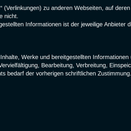
s“ (Verlinkungen) zu anderen Webseiten, auf deren 
ÜBER UNS
e nicht.
tgestellten Informationen ist der jeweilige Anbieter 
KONTAKT
n Inhalte, Werke und bereitgestellten Informatione
Vervielfältigung, Bearbeitung, Verbreitung, Einspe
s bedarf der vorherigen schriftlichen Zustimmung