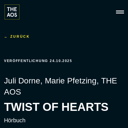
Zum
Inhalt
springen
ZURÜCK
START
VERÖFFENTLICHUNG
24.10.2025
HÖRBÜCHER
Juli Dorne
,
Marie Pfetzing
,
THE
ORIGINALS
AOS
TWIST OF HEARTS
PITCH
Hörbuch